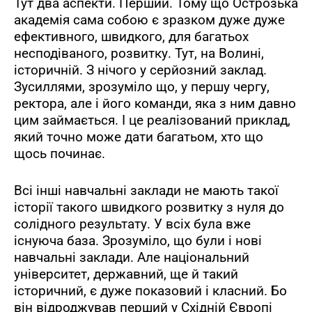
Тут два аспекти. Перший. Тому що Острозька
академія сама собою є зразком дуже дуже
ефективного, швидкого, для багатьох
несподіваного, розвитку. Тут, на Волині,
історичній. З нічого у серйозний заклад.
Зусиллями, зрозуміло що, у першу чергу,
ректора, але і його команди, яка з ним давно
цим займається. І це реалізований приклад,
який точно може дати багатьом, хто що
щось починає.
Всі інші навчальні заклади не мають такої
історії такого швидкого розвитку з нуля до
солідного результату. У всіх була вже
існуюча база. Зрозуміло, що були і нові
навчальні заклади. Але національний
університет, державний, ще й такий
історичний, є дуже показовий і класний. Бо
він відроджував перший у Східній Європі