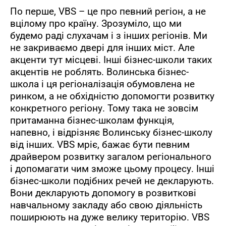
По перше, VBS – це про певний регіон, а не
вцілому про країну. Зрозуміло, що ми
будемо раді слухачам і з інших регіонів. Ми
не закриваємо двері для інших міст. Але
акценти тут місцеві. Інші бізнес-школи таких
акцентів не роблять. Волинська бізнес-
школа і ця регіоналізація обумовлена не
ринком, а не обхідністю допомогти розвитку
конкретного регіону. Тому така не зовсім
притаманна бізнес-школам функція,
напевно, і відрізняє Волинську бізнес-школу
від інших. VBS мріє, бажає бути певним
драйвером розвитку загалом регіонального
і допомагати чим зможе цьому процесу. Інші
бізнес-школи подібних речей не декларують.
Вони декларують допомогу в розвиткові
навчальному закладу або свою діяльність
поширюють на дуже велику територію. VBS