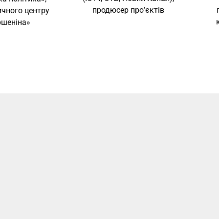
продюсер про’єктів
ичного центру
ршеніна»
нес-школа НаУОА будувалась і наразі існує як світ, який скл
овних просторів. Це учбово-освітній простір зі своєю регіон
льною географією, локаціями та сенсами, з методами та мет
ослих успішних людей. Це консалтинговий простір з пробл
 що прагнуть майбутнього, і людьми, які обирають прогресорс
ій простір подальшого проєктування, в якому команда VBS
им заглибленням та масштабуванням світу Школи, дослідже