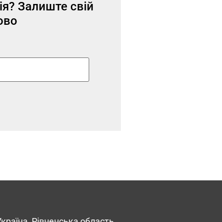
ія?
Залиште свій
ово
Україна, Рівненська область,