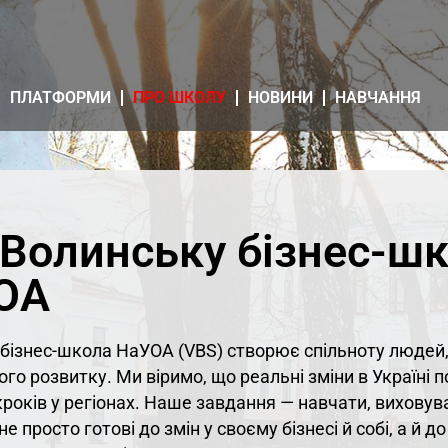
ПЛАТФОРМИ
ПРО ШКОЛУ
НОВИНИ
НАВЧАННЯ
 Волинську бізнес-ш
ОА
бізнес-школа НаУОА (VBS) створює спільноту люде
ого розвитку. Ми віримо, що реальні зміни в Україні 
років у регіонах. Наше завдання — навчати, виховув
не просто готові до змін у своєму бізнесі й собі, а й 