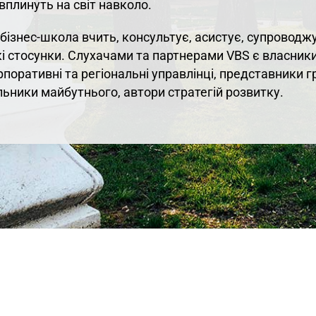
вплинуть на світ навколо.
бізнес-школа вчить, консультує, асистує, супроводж
і стосунки. Слухачами та партнерами VBS є власник
орпоративні та регіональні управлінці, представники 
ьники майбутнього, автори стратегій розвитку.