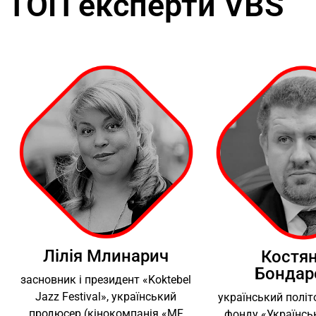
ТОП експерти VBS
Лілія Млинарич
Костя
Бондар
засновник і президент «Koktebel
Jazz Festival», український
український політ
продюсер (кінокомпанія «MF
фонду «Українськ