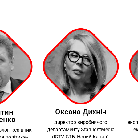
Оксана Дихніч
нтин
енко
директор виробничого
експ
департаменту StarLightMedia
е
олог, керівник
(ICTV, СТБ, Новий Канал),
а політика»,