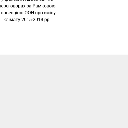
переговорах за Рамковою
конвенцією ООН про зміну
клімату 2015-2018 рр.
адається з
альною та
одиками
емними зонами,
ькі позиції. Це
 щодня працює
нням його та