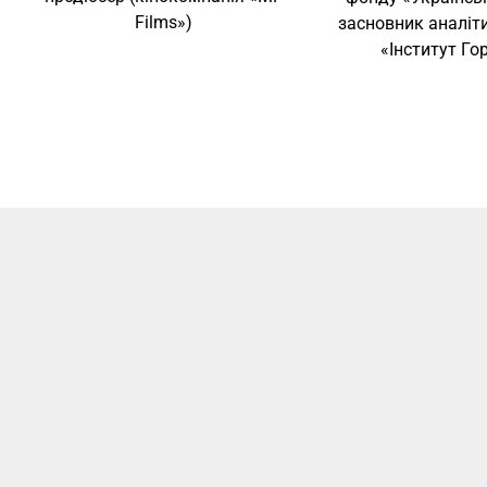
Films»)
засновник аналіт
«Інститут Го
Волинська біз
різних зміст
інтеррегіона
навчання дор
територіями,
наш внутрішн
над змістовн