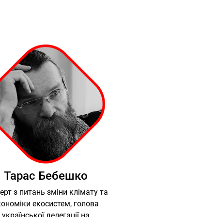
Тарас Бебешко
ерт з питань зміни клімату та
кономіки екосистем, голова
української делегації на