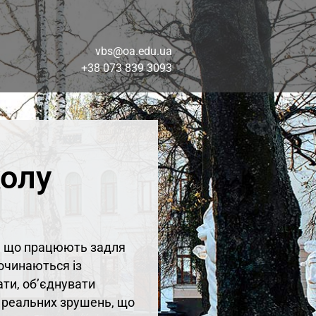
vbs@oa.edu.ua
+38 073 839 3093
колу
й, що працюють задля
починаються із
ати, об’єднувати
до реальних зрушень, що