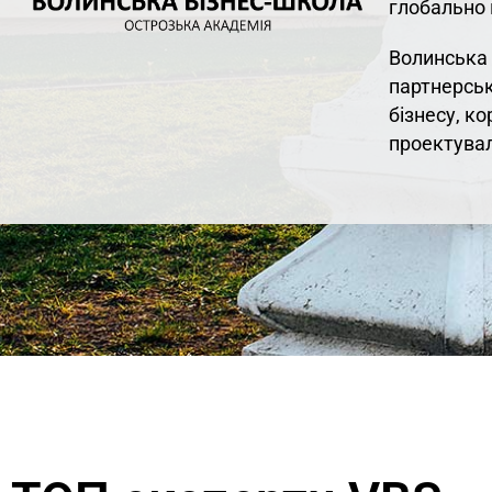
глобально 
Волинська 
партнерськ
бізнесу, к
проектувал