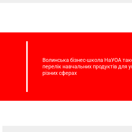
Волинська бізнес-школа НаУОА та
перелік навчальних продуктів для уп
різних сферах