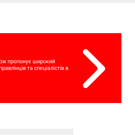
кож пропонує широкий
равлінців та спеціалістів в